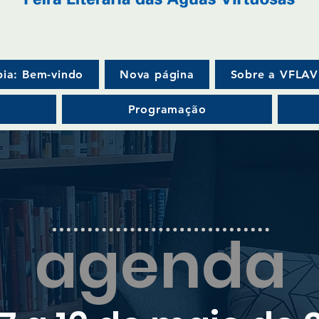
ia: Bem-vindo
Nova página
Sobre a VFLAV
Programação
agenda