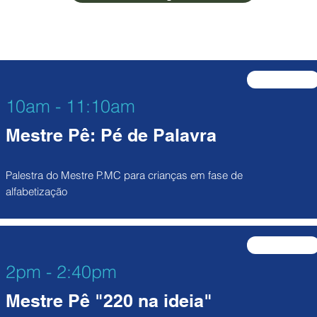
participe
10am - 11:10am
Mestre Pê: Pé de Palavra
Palestra do Mestre P.MC para crianças em fase de
alfabetização
participe
2pm - 2:40pm
Mestre Pê "220 na ideia"