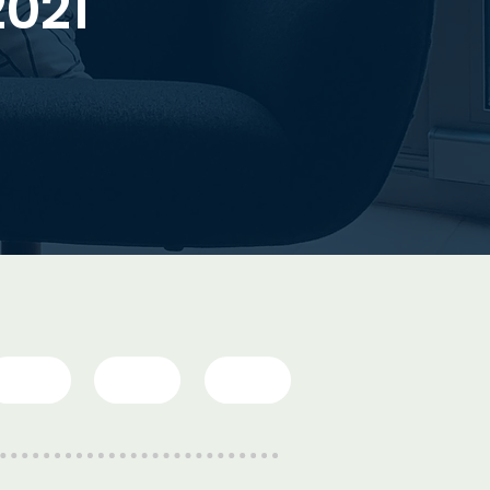
2021
14|5
15|5
16|5