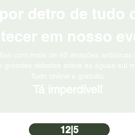
por detro de tudo 
tecer em nosso ev
ias com mais de 40 atrações artísticas e
e grandes debates sobre as águas sul m
Tudo online e gratuito.
Tá imperdível!
12|5