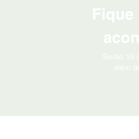
Fique 
acon
Serão 10 d
além d