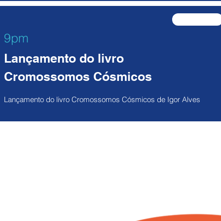
participe
9pm
Lançamento do livro
Cromossomos Cósmicos
Lançamento do livro Cromossomos Cósmicos de Igor Alves
nhe a FLAVIR nas redes 