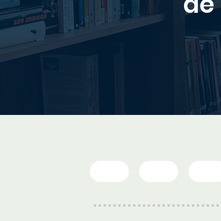
de 
07|5
08|5
09|