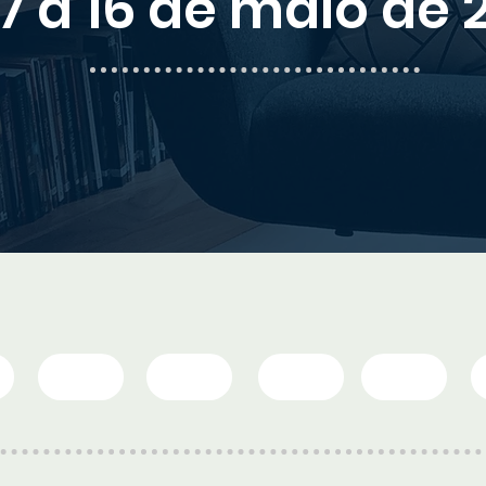
7 a 16 de maio de 
5
10|5
11|5
12|5
13|5